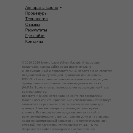
Аппараты icoone
Процедуры
Технология
Отзывы
Результаты
Где найти
Контакты
© 2010-2026 Icoone Laser (Айкун Лазер). Информация
представленная на сайте носит исключительно
информационный и образовательный характер и не является
медицинской консультацией, диагнозом или лечением.
ICOONE-H — это инновационный итальянский аппарат для
фракционного микроальвеолярно-вакуумного массажа
(MMAS). Возможны противопоказания, проконсультируйтесь
со специалистом.
Все фото и видео материалы на сайте предоставлены
Icoone Laser или сгенерированы с использовании ИИ и могут
отличаться от реального товара, так как приведены для
примера. Наличие товара и условия доставки нужно
уточнять. Вся информация, представленная на сайте,
включая информацию о ценах, наличии услуг и их описание,
носит ознакомительный характер и не является публичной
офертой, определяемой положениями ст. 437 ГК РФ.
Запрещается любое коммерческое использование