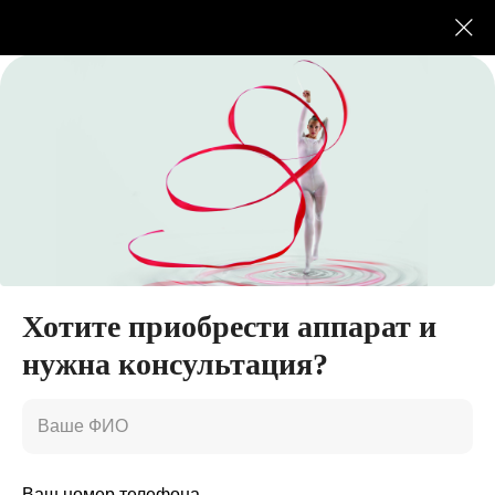
Технологии лазерного
липолиза с аппаратом
icoone
Хотите приобрести аппарат и
нужна консультация?
Icoone laser — это запатентованная
методика, не имеющая аналогов.
Новейшие лазерные технологии
оказывают структурное воздействие на
вакуоли и стимулируют:
Ваш номер телефона