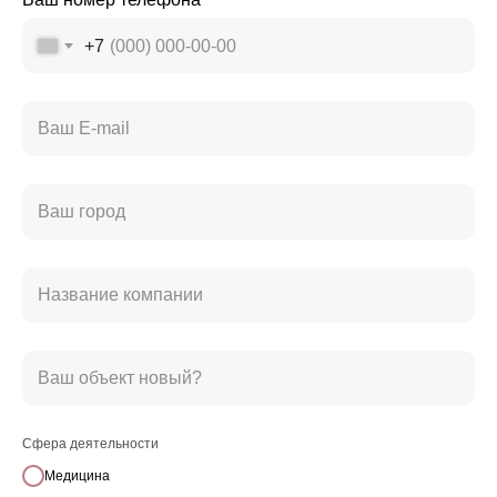
выработку коллагена и эластина,
которые улучшают эластичность и
+7
упругость кожи;
обновление клеток кожи и
омоложение;
липолиз и сжигание жира.
Заказать консультацию
Подробнее
i-Tech Industries и
«Наука о коже»
Сфера деятельности
Кожа — самый большой орган нашего тела,
Медицина
связующее звено между нами и