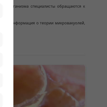
кани организма специалисты обращаются к
влена информация о теории микровакуолей,