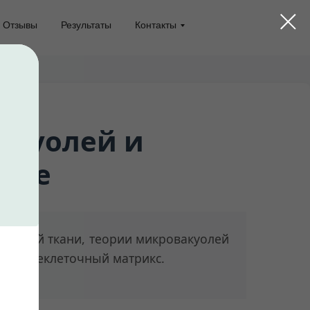
Отзывы
Результаты
Контакты
акуолей и
oone
ельной ткани, теории микровакуолей
 на внеклеточный матрикс.