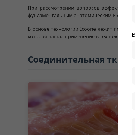
При рассмотрении вопросов эффективност
фундаментальным анатомическим и физиол
В основе технологии Icoone лежит понима
которая нашла применение в технологии R
Соединительная ткань: