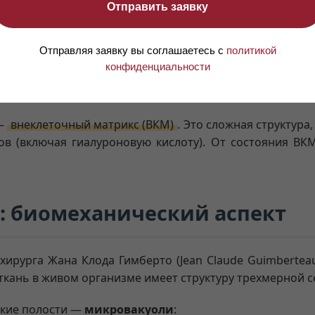
Отправить заявку
й ткани и внеклеточного матрикса
Отправляя заявку вы соглашаетесь с
политикой
конфиденциальности
ктивную, динамичную и повсеместную сеть, которая об
 —
внеклеточный матрикс (ВКМ)
. Это сложная структура
в (включая гиалуроновую кислоту). От состояния ВКМ
: биомеханический аспект
хирурга Жана Клода Гимберто (Jean Claude Guimbertea
ткань в живом организме имеет структуру трехмерной с
ские полости —
микровакуоли
: