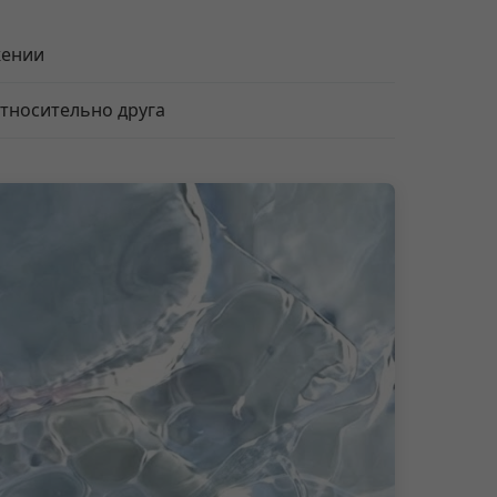
жении
относительно друга