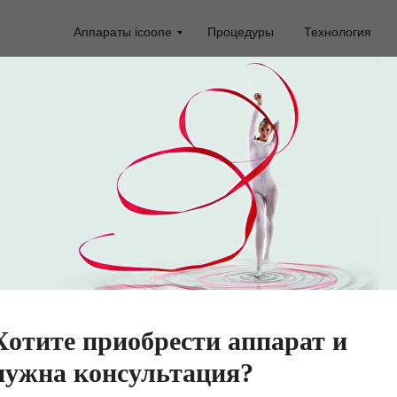
Аппараты icoone
Процедуры
Технология
ости: Теория микров
erm® в аппарате Ic
х основах технологии микростимуляции соединит
ны анатомо-физиологические аспекты воздействия
Хотите приобрести аппарат и
нужна консультация?