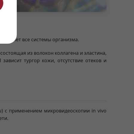
ъединяет все системы организма.
, состоящая из волокон коллагена и эластина,
 зависит тургор кожи, отсутствие отеков и
u) с применением микровидеоскопии in vivo
ети.