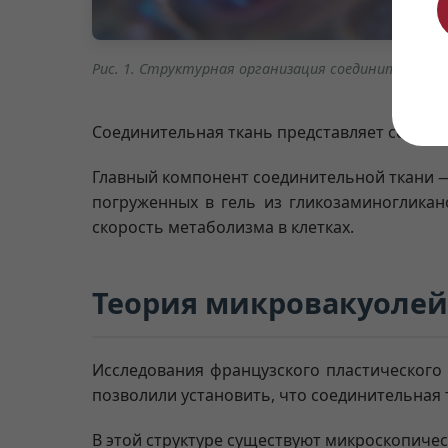
Рис. 1. Структурная организация соединительно
Соединительная ткань представляет собой а
Главный компонент соединительной ткани
погруженных в гель из гликозаминогликано
скорость метаболизма в клетках.
Теория микровакуолей
Исследования французского пластического 
позволили установить, что соединительная 
В этой структуре существуют микроскопиче