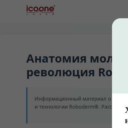
Анатомия молод
революция Robod
Информационный материал о научны
и технологии Roboderm®. Рассмотре