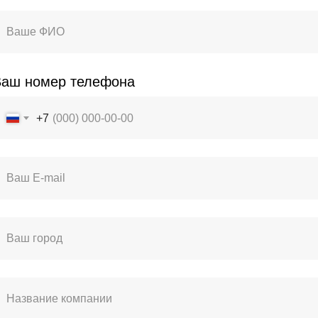
и различных методик аппаратного воздействия на т
огическим принципам.
ние биомеханики соединительной ткани. Ниже предста
Ваш номер телефона
oboderm®.
+7
 структурная организация